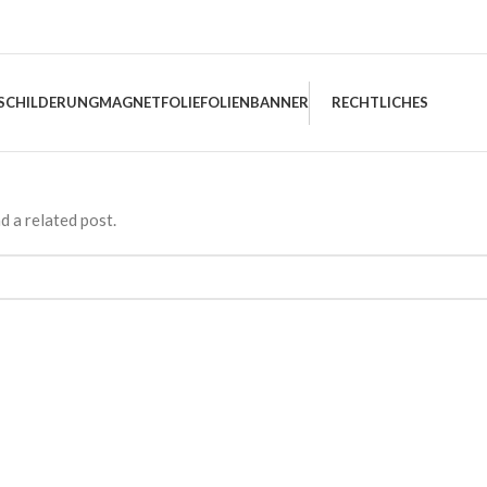
SCHILDERUNG
MAGNETFOLIE
FOLIEN
BANNER
RECHTLICHES
d a related post.