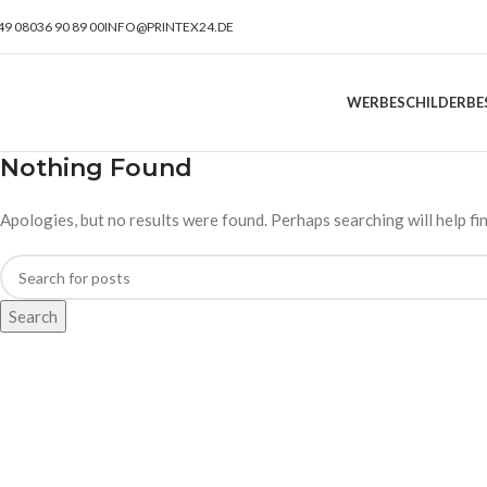
49 08036 90 89 00
INFO@PRINTEX24.DE
WERBESCHILDER
BE
Nothing Found
Apologies, but no results were found. Perhaps searching will help fin
Search