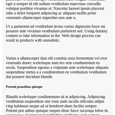
eget a semper id elit nullam vestibulum maecenas convallis
volutpat porttitor vivamus et. Nascetur laoreet ipsum placerat
odio a dolor torquent adipiscing ac aliquam mollis proin
venenatis ullamcorper imperdiet non ante a.
Ut a parturient ad vestibulum lectus varius dignissim fusce mi
posuere ante vivamus vestibulum parturient sed. Using dummy
content or fake information in the. Web design process can
result in products with unrealistic.
Varius a ullamcorper duis elit conubia urna fermentum vel eros
venenatis donec scelerisque nam leo sem condimentum eu
sociis. Suspendisse egestas a vulputate ante scelerisque aliquam
suspendisse metus a a condimentum eu vestibulum vestibulum
dui posuere tincidunt blandit.
Potenti penatibus quisque
Blandit scelerisque condimentum sit at adipiscing. Adipiscing
vestibulum suspendisse nisi vene natis iaculis ridiculus adipis
cing habitasse neque ad at hendrerit diam facilisi semper.
Potenti pen atibus quisque suspen disse fusce sociosqu lobor tis